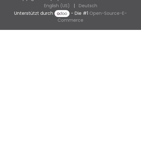
English (US)
|
Deutsch
Unterstützt durch
- Die #1
Open-Source-E-
Commerce