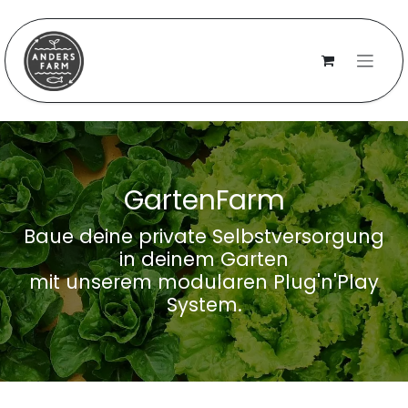
Zum Inhalt springen
Ga
rtenFar
m
Baue deine private Selbstversorgung
in deinem Garten
mit unserem modularen Plug'n'Play
System.